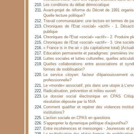
Les conditions du débat démocratique
Avant-projet de réforme du Décret de 1991 organisa
Quelle lecture politique?
Travail communautaire: une lecture en termes de p
Chroniques de l'Etat «social» «actif» - 1. Désacti
publique
Chroniques de l'Etat «social» «actif» - 2. Produire pl
Chroniques de l'Etat «social» «actif» - 3. Une sociét
« France is in the air » (du capitalisme total) (Actual
Education permanente et paradigmes: premières inv
Luttes sociales et luttes culturelles, quelles articula
Quelles collaborations entre associations et synd
formes de mobilisation?
Le service citoyen: facteur d'épanouissement ou 
professionnelle?
Le «monde» associatif, pris dans une utopie à L’env
Radicalisation, prévention et milieu ouvert
Le dossier social électronique en CPAS Critiq
résolution déposée par la NVA
Comment qualifier et repérer des violences institu
institutions?
L'action sociale en CPAS en questions
S'approprier la dynamique politique d'aujourd'hui?
Entre incohérences et mensonges - Jeunesses et pol