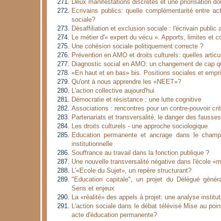
Deux manifestations discrètes et une priorisation d
Ecrivains publics: quelle complémentarité entre acti
sociale?
Désaffiliation et exclusion sociale : l'écrivain public
Le métier d'« expert du vécu ». Apports, limites et c
Une cohésion sociale politiquement correcte ?
Prévention en AMO et droits culturels: quelles articu
Diagnostic social en AMO: un changement de cap q
«En haut et en bas» bis. Positions sociales et empri
Qu'ont à nous apprendre les «NEET»?
L'action collective aujourd'hui
Démocratie et résistance : une lutte cognitive
Associations : rencontres pour un contre-pouvoir cri
Partenariats et transversalité, le danger des fausse
Les droits culturels - une approche sociologique
Education permanente et ancrage dans le champ 
institutionnelle
Souffrance au travail dans la fonction publique ?
Une nouvelle transversalité négative dans l'école «
L'«Ecole du Sujet», un repère structurant?
"Education capitale", un projet du Délégué généra
Sens et enjeux
La «réalité» des appels à projet: une analyse institut
L'action sociale dans le débat télévisé Mise au poin
acte d'éducation permanente?