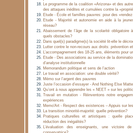
Le programme de la coalition «Arizona» et des aut
des attaques inédites et cumulées contre la «proprié
Etude - École et familles pauvres: pour des «rendez
Etude - Majorité et autonomie en aide à la jeunes
réseau?
Abaissement de l’âge de la scolarité obligatoire 
quels obstacles?
Dans quel(s) paradigme(s) la société lit-elle le décr
Lutter contre le non-recours aux droits: prévention et
L’accompagnement des 18-25 ans, éléments pour un
Etude - Des associations au service de la dominatio
d’analyse institutionnelle
Memorandum politique et sens de l’action
Le travail en association: une double vérité?
Mémo sur l’argent des pauvres
Juste l’occasion d’essayer - And Nothing Else Matte
Qu’ont à nous apprendre les « NEET » sur les politi
Travail en mutation - Réinventons notre engageme
expériences
Memo'Art - Respect des existences – Appuis sur le
La transition minorité-majorité: quelle prévention?
Pratiques culturelles et artistiques : quelle pla
réduction des inégalités?
L’évaluation des enseignants, une victoire de
conservatrice?