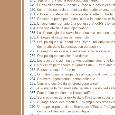
Vers un front social beaucoup plus large ?
Le travail comme « monde », face à la désubjectiva
Les effets culturels et sociaux des coûts excessifs d
« Boire un café » Un indicateur de la lutte contre la d
Processus participatif dans l'aide à la jeunesse et f
Enseignement et aide à la jeunesse: AKKFS à Dinan
Une société de la désubjectivation?
La déontologie des travailleurs sociaux, une question
Préjugés et situation de non-emploi
Les politiques à l'égard des Roms: un analyseur re
des droits dans la construction européenne
Prévention en aide à la jeunesse: arrêt sur image
Des politiques sociales à la dérive
Les sanctions administratives communales: une lectu
Education permanente et «processus» - Premières r
Passer du sujet à l'acteur
Limitation dans le temps des allocations d’insertion
Pauvreté, participation, action politique
Vers une société du différend généralisé?
Au-delà de la transversalité négative: de nouvelles
Faut-il faire confiance à l'associatif?
Sens et enjeu de la mixité dans l'institution scolaire
L'usage social des théories : l'exemple des droits cu
Un appel à projet de la Secrétaire d'Etat à l'Intégra
contre la Pauvreté. Lecture critique