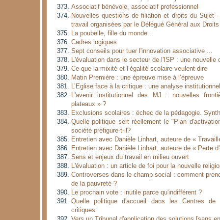
Associatif bénévole, associatif professionnel
Nouvelles questions de filiation et droits du Sujet
travail organisées par le Délégué Général aux Droits 
La poubelle, fille du monde...
Cadres logiques
Sept conseils pour tuer l'innovation associative ...
L'évaluation dans le secteur de l'ISP : une nouvelle 
Ce que la mixité et l’égalité scolaire veulent dire
Matin Première : une épreuve mise à l’épreuve
L’Eglise face à la critique : une analyse institutionne
L'avenir institutionnel des MJ : nouvelles fron
plateaux » ?
Exclusions scolaires : échec de la pédagogie. Synt
Quelle politique sert réellement le "Plan d'activat
société préfigure-t-il?
Entretien avec Danièle Linhart, auteure de « Travaill
Entretien avec Danièle Linhart, auteure de « Perte d'
Sens et enjeux du travail en milieu ouvert
L'évaluation : un article de foi pour la nouvelle religi
Controverses dans le champ social : comment prend
de la pauvreté ?
Le prochain vote : inutile parce qu'indifférent ?
Quelle politique d'accueil dans les Centres de
critiques
Vers un Tribunal d'application des solutions [sans e