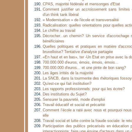
CPAS, majorité fédérale et mensonges d'Etat
Comment justifier un accroissement sans limites 
d'un think tank libéral
« Modernisation » de l'école et transversalité
Radicalisation: quelles orientations pour quelles act
Le chiffre au travail
Décrocher...un chemin? Un service d'accrochage s
bénéficiaires
Quelles politiques et pratiques en matière d'accr
bruxelloise? Tentative d'analyse partagée
«En haut et en bas», ter -Un Etat en prise avec la d
700.000.000 d'euros, émois, émois, émois...
700.000.000 d'euros... et une pinte de bon sang?
Les âges irrités de la majorité
La SNCB, dans la tourmente des rhétoriques fosso
Qu'est-ce qui fait institution?
Les rapports professionnels: pour qui les écrire?
Des institutions du Sujet?
Sensurer la pauvreté, mode d'emploi
Travail éducatif et social et précarité
Comment l’école a raté avec nous et pourquoi nous
elle
Travail social et lutte contre la fraude sociale: le reto
Participation des publics précarisés en éducation
interactionniste: faire une équipe d'acteurs dans un c