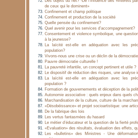
Des objets du net? -De l’influence des «intérêts pa
de ceux qui le dominent»
Confinement et champ politique
Confinement et production de la société
Quelle pensée du confinement?
Quel avenir pour les services d’accompagnement?
Consentement et violence symbolique, une question 
à la jeunesse?
La laïcité est-elle en adéquation avec les pré
population?
Vivons-nous une crise ou un déclin de la démocrati
Pauvre démocratie culturelle !
La pauvreté infantile, un concept pertinent et utile ?
Le dispositif de réduction des risques, une analyse in
La laïcité est-elle en adéquation avec les pré
population ?
Formation de gouvernements et déception de la poli
Autonomie associative : quels enjeux dans quels 
Marchandisation de la culture, culture de la marchan
«Désobéissance» et projet socioartistique: une articu
De la fabrique des lois
Les vertus fantasmées du hasard
Le métier d’éducateur et la question de la fierté prof
«Evaluation» des résultats, évaluation des effets, q
Les «bulletins» des Ministres - Une déformati