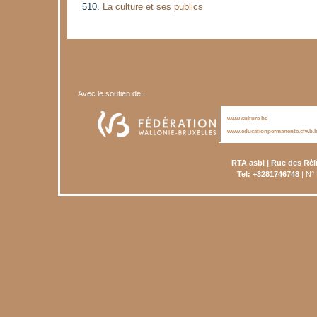
La culture et ses publics
Avec le soutien de :
www.culture.be
www.educationpermanente.cfwb.
RTA asbl | Rue des Rèl
Tel: +3281746748
| N°