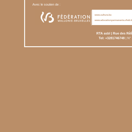
Avec le soutien de :
www.culture.be
www.educationpermanente.cfwb.
RTA asbl | Rue des Rèl
Tel: +3281746748
| N°