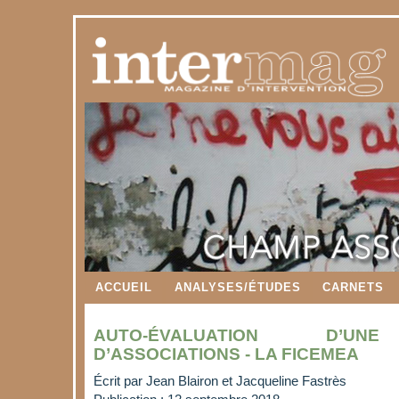
ACCUEIL
ANALYSES/ÉTUDES
CARNETS
AUTO-ÉVALUATION D’UNE
D’ASSOCIATIONS - LA FICEMEA
Écrit par
Jean Blairon et Jacqueline Fastrès