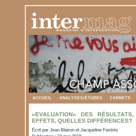
ACCUEIL
ANALYSES/ÉTUDES
CARNETS
«EVALUATION» DES RÉSULTATS,
EFFETS, QUELLES DIFFÉRENCES?
Écrit par
Jean Blairon et Jacqueline Fastrès