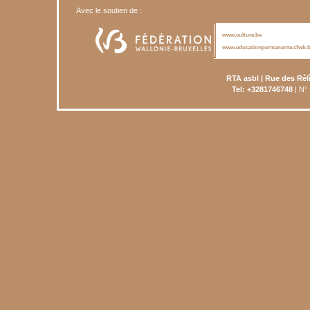
Avec le soutien de :
www.culture.be
www.educationpermanente.cfwb.
RTA asbl | Rue des Rèl
Tel: +3281746748
| N°