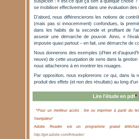
suspicion : « est-ce que ça sert à quelque chose ? »
se mobiliser effectivement dans une évaluation des e
D’abord,
nous différencierons
les notions de contrôl
(mais pas si innocemment) confondues, la premiè
dans les habits de la seconde et profitant de l’a
asseoir une démarche de pouvoir. Ainsi, « l’évalu
imposée quasi partout – en fait, une démarche de co
Nous donnerons des exemples (d’hier et d’aujourd’hu
neuve) de cette usurpation de sens dans la gestion 
nous attacherons à en montrer les rouages.
Par opposition, nous explorerons ce qui, dans la r
produit des effets (et non des résultats) au long d’
Lire l'étude en pdf
*
*
Pour un meilleur accès : lire ou imprimer à partir du le
'navigateur'
Adobe Reader est un programme gratuit télécharg
http://get.adobe.com/fr/reader/