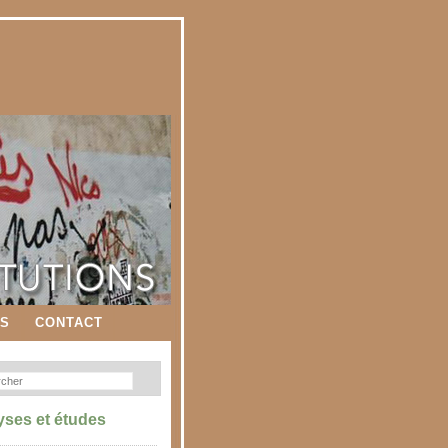
ES
CONTACT
yses et études