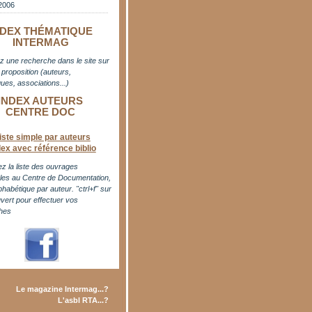
2006
NDEX THÉMATIQUE
INTERMAG
z une recherche dans le site sur
proposition (auteurs,
ues, associations...)
INDEX AUTEURS
CENTRE DOC
iste simple par auteurs
dex avec référence biblio
z la liste des ouvrages
bles au Centre de Documentation,
phabétique par auteur. "ctrl+f" sur
uvert pour effectuer vos
hes
Le magazine Intermag...?
L'asbl RTA...?