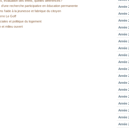
s, évaluation des effets, quelles différences?
 d’une recherche participative en éducation permanente
Année 
ns l'aide à la jeunesse et fabrique du citoyen
Année 
rre Le Goff
Année 
iales et politique du logement
 et milieu ouvert
Année 
Année 
Année 
Année 
Année 
Année 
Année 
Année 
Année 
Année 
Année 
Année 
Année 
Année 
Année 