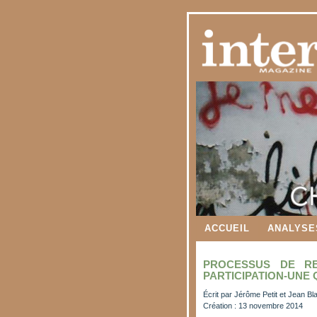
ACCUEIL
ANALYSE
PROCESSUS DE R
PARTICIPATION-UNE
Écrit par
Jérôme Petit et Jean Bla
Création : 13 novembre 2014