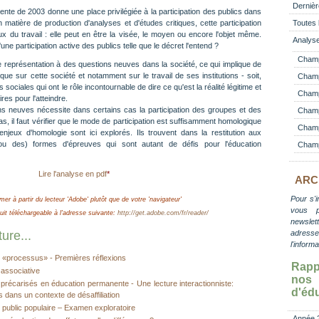
Dernièr
nte de 2003 donne une place privilégiée à la participation des publics dans
n matière de production d'analyses et d'études critiques, cette participation
Toutes 
x du travail : elle peut en être la visée, le moyen ou encore l'objet même.
Analyse
une participation active des publics telle que le décret l'entend ?
Champ
ne représentation à des questions neuves dans la société, ce qui implique de
itique sur cette société et notamment sur le travail de ses institutions - soit,
Champ
 sociales qui ont le rôle incontournable de dire ce qu'est la réalité légitime et
Champ 
res pour l'atteindre.
ns neuves nécessite dans certains cas la participation des groupes et des
Champ
s, il faut vérifier que le mode de participation est suffisamment homologique
Champ
njeux d'homologie sont ici explorés. Ils trouvent dans la restitution aux
u des) formes d'épreuves qui sont autant de défis pour l'éducation
Champ
Lire l'analyse en pdf
*
ARC
Pour s'i
mer à partir du lecteur 'Adobe' plutôt que de votre 'navigateur'
vous 
t téléchargeable à l'adresse suivante:
http://get.adobe.com/fr/reader/
newslett
adress
ure...
l'inform
 «processus» - Premières réflexions
Rapp
é associative
no
s précarisés en éducation permanente - Une lecture interactionniste:
d'éd
s dans un contexte de désaffiliation
public populaire – Examen exploratoire
Année 