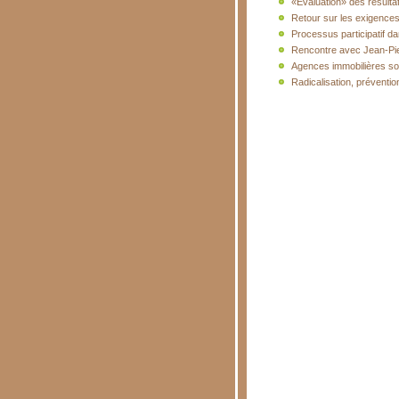
«Evaluation» des résultat
Retour sur les exigences
Processus participatif da
Rencontre avec Jean-Pie
Agences immobilières soc
Radicalisation, prévention