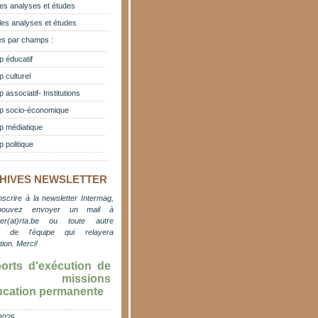
es analyses et études
les analyses et études
s par champs :
 éducatif
 culturel
associatif- Institutions
 socio-économique
 médiatique
 politique
HIVES NEWSLETTER
nscrire à la newsletter Intermag,
pouvez envoyer un mail à
er(at)rta.be
ou toute autre
e de l'équipe qui relayera
ation. M
erci!
orts d'exécution de
s missions
ucation permanente
2025