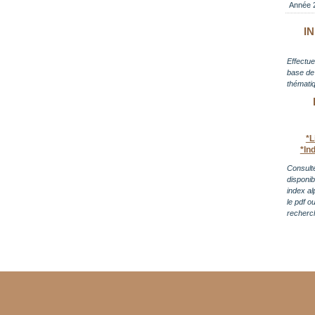
Année 
I
Effectue
base de 
thématiq
*L
*In
Consulte
disponi
index al
le pdf o
recherc