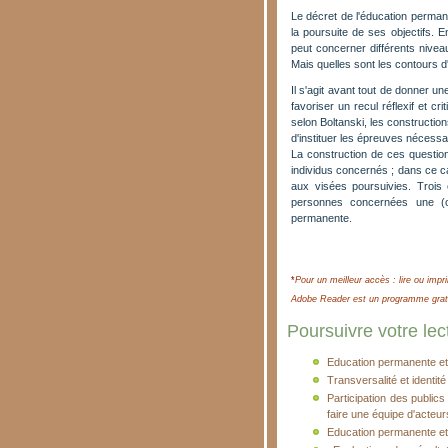
Le décret de l'éducation permane
la poursuite de ses objectifs. E
peut concerner différents niveau
Mais quelles sont les contours d'
Il s'agit avant tout de donner u
favoriser un recul réflexif et cr
selon Boltanski, les constructions
d'instituer les épreuves nécessai
La construction de ces questio
individus concernés ; dans ce ca
aux visées poursuivies. Trois e
personnes concernées une (o
permanente.
*
Pour un meilleur accès : lire ou impri
Adobe Reader est un programme gratui
Poursuivre votre lect
Education permanente et
Transversalité et identit
Participation des public
faire une équipe d'acteur
Education permanente et 