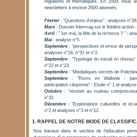
régulières et thématiques. En 2009, nous 
newsletters à environ 2500 abonnés.
Février
: "Questions d'enjeux" : analyses n°28,
Mars
: Dossier Intermag sur le théâtre-action 
Avril
: " 1er mai, la fête de la richesse ? " : an
Mai
: analyse n°5.
Septembre
: "perspectives et erreur de persp
analyses n°16, n°31 et n°2.
Septembre
: "Typologie du travail en réseau"
n°22 et n°23.
Septembre
: "Médiatiques secrets de Polichine
Septembre
: "Roms en Wallonie : parco
participation citoyenne" : Etude n° 1 et analyse
Octobre
: "résister au rouleau compresseu
n°32
Décembre
: "Explorations culturelles et écue
n°2 et analyses n°3 et n°12.
1. RAPPEL DE NOTRE MODE DE CLASSIFI
Nos travaux dans le secteur de l'éducation perm