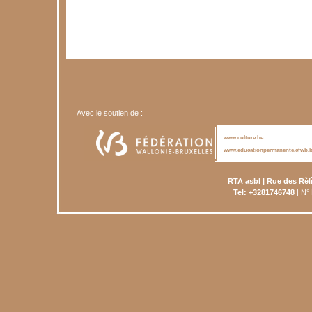
Avec le soutien de :
www.culture.be
www.educationpermanente.cfwb.
RTA asbl | Rue des Rèl
Tel: +3281746748
| N°