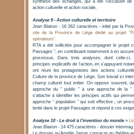
synthèse des échanges, qui a été l'occasion de ré
action culturelle et action sociale.
Analyse 9 - Action culturelle et territoire
Jean Blairon - 16 262 caractères - initié par la Pro
site de la Province de Liège dédié au projet "P
opérateurs".
RTA a été sollicitée pour accompagner le projet c
Passages ", en contribuant notamment à en assurer
processus. Dans trois analyses, dont celle-ci
principes explicatifs de l'action, en s'appuyant not
ont réuni les protagonistes des actions culturel
Culture de la province de Liège. Son travail ici inte
champ culturel tout entier. On oppose souvent, da
approche du " public " à une approche de la " p
s'attache à identifier les principes actifs qui per
approche " population " qui soit effective ; un proce
tenté dans le projet Passages et répond à ces exig
Analyse 10 - Le droit à l'invention du monde
»
Lir
Jean Blairon - 14 475 caractères - dossier Interma
Le dossier qu'Amélie Jamar consacre au théâtre-act