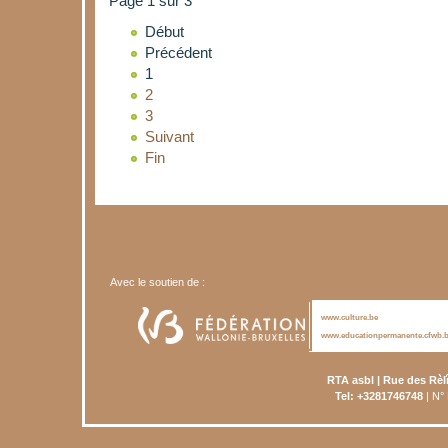
Page 1 sur 3
Début
Précédent
1
2
3
Suivant
Fin
Avec le soutien de :
www.culture.be
www.educationpermanente.cfwb.
RTA asbl | Rue des Rèl
Tel: +3281746748
| N°