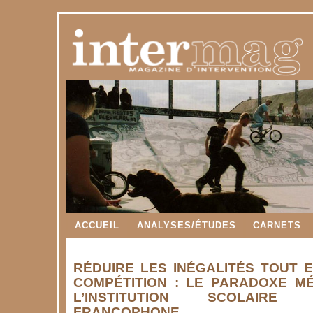
ACCUEIL
ANALYSES/ÉTUDES
CARNETS
RÉDUIRE LES INÉGALITÉS TOUT 
COMPÉTITION : LE PARADOXE M
L’INSTITUTION SCOLAIRE
FRANCOPHONE