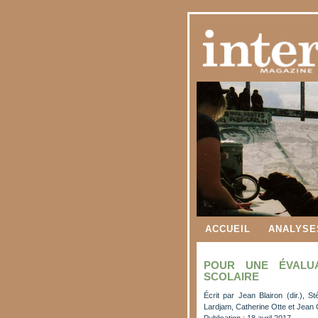
ACCUEIL
ANALYSE
POUR UNE ÉVALUA
SCOLAIRE
Écrit par
Jean Blairon (dir.), S
Lardjam, Catherine Otte et Jean 