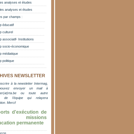
es analyses et études
les analyses et études
s par champs :
 éducatif
 culturel
associatif- Institutions
 socio-économique
 médiatique
 politique
HIVES NEWSLETTER
nscrire à la newsletter Intermag,
pouvez envoyer un mail à
er(at)rta.be
ou toute autre
e de l'équipe qui relayera
ation. M
erci!
orts d'exécution de
s missions
ucation permanente
2025