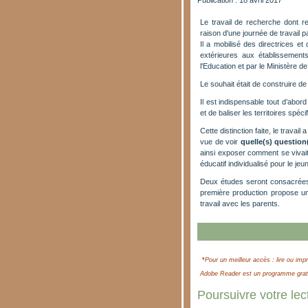
Publication : 18 avril 2017
Le travail de recherche dont 
raison d'une journée de travail pa
Il a mobilisé des directrices e
extérieures aux établissement
l'Education et par le Ministère de
Le souhait était de construire d
Il est indispensable tout d’abord
et de baliser les territoires spé
Cette distinction faite, le travail
vue de voir
quelle(s) question
ainsi exposer comment se vivait te
éducatif individualisé pour le jeun
Deux études seront consacrées à
première production propose u
travail avec les parents.
*
Pour un meilleur accès : lire ou impr
Adobe Reader est un programme gratui
Poursuivre votre lect