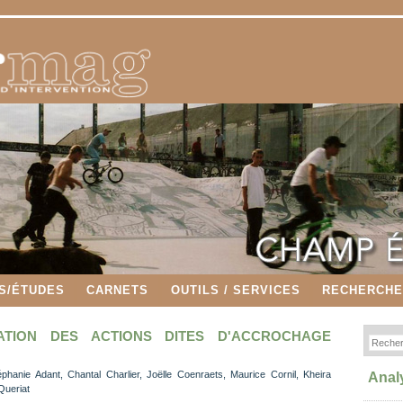
S/ÉTUDES
CARNETS
OUTILS / SERVICES
RECHERCH
TION DES ACTIONS DITES D'ACCROCHAGE
téphanie Adant, Chantal Charlier, Joëlle Coenraets, Maurice Cornil, Kheira
Anal
Queriat