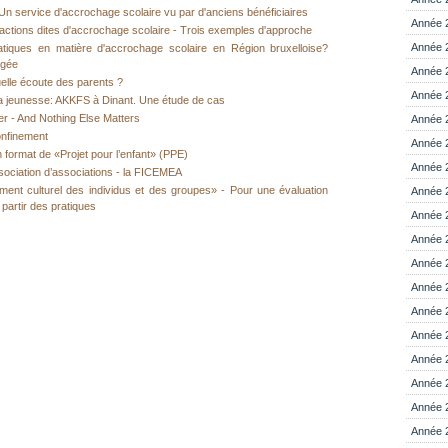
n service d'accrochage scolaire vu par d'anciens bénéficiaires
Année 
actions dites d'accrochage scolaire - Trois exemples d'approche
Année 
ratiques en matière d'accrochage scolaire en Région bruxelloise?
agée
Année 
elle écoute des parents ?
Année 
la jeunesse: AKKFS à Dinant. Une étude de cas
er - And Nothing Else Matters
Année 
onfinement
Année 
 format de «Projet pour l’enfant» (PPE)
Année 
sociation d’associations - la FICEMEA
ment culturel des individus et des groupes» - Pour une évaluation
Année 
 partir des pratiques
Année 
Année 
Année 
Année 
Année 
Année 
Année 
Année 
Année 
Année 