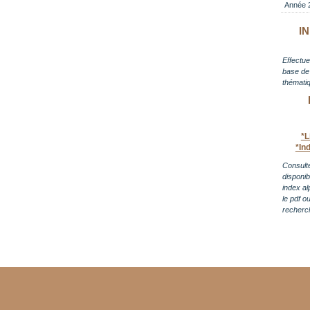
Année 
I
Effectue
base de 
thématiq
*L
*In
Consulte
disponi
index al
le pdf o
recherc