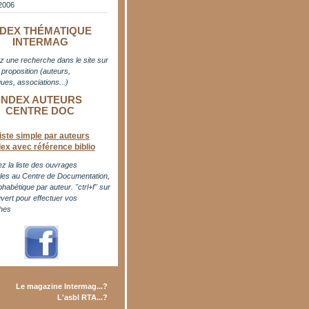
2006
NDEX THÉMATIQUE
INTERMAG
z une recherche dans le site sur
proposition (auteurs,
ues, associations...)
INDEX AUTEURS
CENTRE DOC
iste simple par auteurs
dex avec référence biblio
z la liste des ouvrages
bles au Centre de Documentation,
phabétique par auteur. "ctrl+f" sur
uvert pour effectuer vos
hes
Le magazine Intermag...?
L'asbl RTA...?