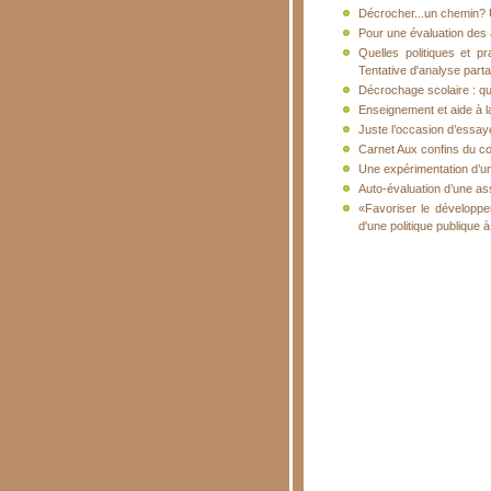
Décrocher...un chemin? U
Pour une évaluation des 
Quelles politiques et p
Tentative d'analyse part
Décrochage scolaire : qu
Enseignement et aide à 
Juste l’occasion d’essay
Carnet Aux confins du c
Une expérimentation d’un
Auto-évaluation d’une as
«Favoriser le développe
d'une politique publique à