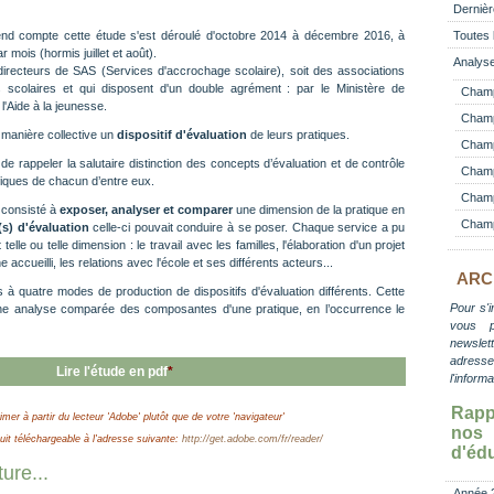
Dernièr
rend compte cette étude s'est déroulé d'octobre 2014 à décembre 2016, à
Toutes 
r mois (hormis juillet et août).
Analyse
t directeurs de SAS (Services d'accrochage scolaire), soit des associations
s scolaires et qui disposent d'un double agrément : par le Ministère de
Champ
 l'Aide à la jeunesse.
Champ
e manière collective un
dispositif d'évaluation
de leurs pratiques.
Champ 
 de rappeler la salutaire distinction des concepts d’évaluation et de contrôle
Champ
cifiques de chacun d’entre eux.
Champ
 a consisté à
exposer, analyser et comparer
une dimension de la pratique en
Champ
(s) d'évaluation
celle-ci pouvait conduire à se poser. Chaque service a pu
lle ou telle dimension : le travail avec les familles, l'élaboration d'un projet
e accueilli, les relations avec l'école et ses différents acteurs...
ARC
 quatre modes de production de dispositifs d'évaluation différents. Cette
Pour s'i
ne analyse comparée des composantes d'une pratique, en l’occurrence le
vous 
newslett
adress
Lire l'étude en pdf
*
l'inform
Rapp
imer à partir du lecteur 'Adobe' plutôt que de votre 'navigateur'
no
t téléchargeable à l'adresse suivante:
http://get.adobe.com/fr/reader/
d'éd
ure...
Année 