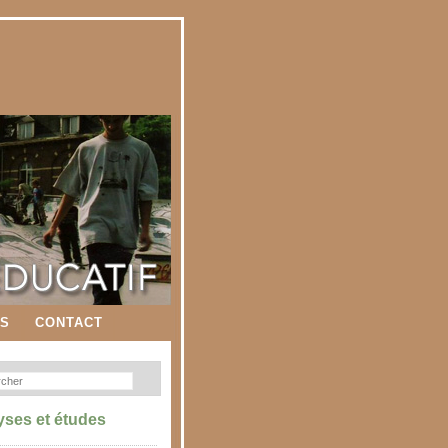
ES
CONTACT
yses et études