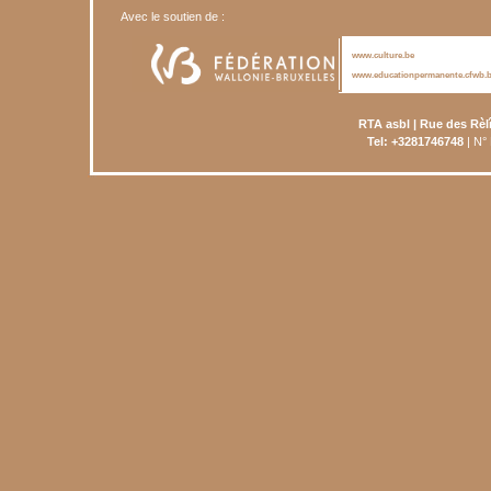
Avec le soutien de :
www.culture.be
www.educationpermanente.cfwb.
RTA asbl | Rue des Rèl
Tel: +3281746748
| N°