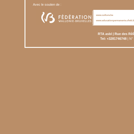
Avec le soutien de :
www.culture.be
www.educationpermanente.cfwb.
RTA asbl | Rue des Rèl
Tel: +3281746748
| N°