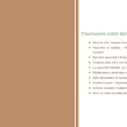
Poursuivre votre lect
Viva for Life: risques et 
Pauvreté et médias - Ver
sociale?
Bye bye pauvreté? Analyse
Toujours plus vers une pol
La pauvreté infantile, un 
Mobilisations générales 
Aide alimentaire et systè
Institut Cousot - Disposit
Actions sociales multiple
Vers un sado-socialisme 