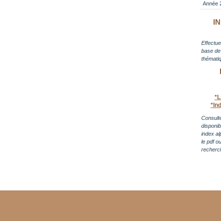
Année 
I
Effectue
base de 
thématiq
*L
*In
Consulte
disponi
index al
le pdf o
recherc