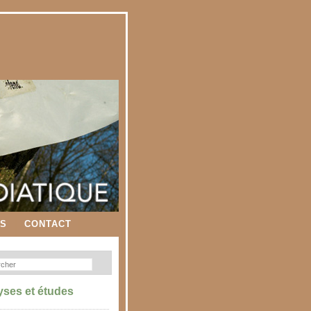
ES
CONTACT
yses et études