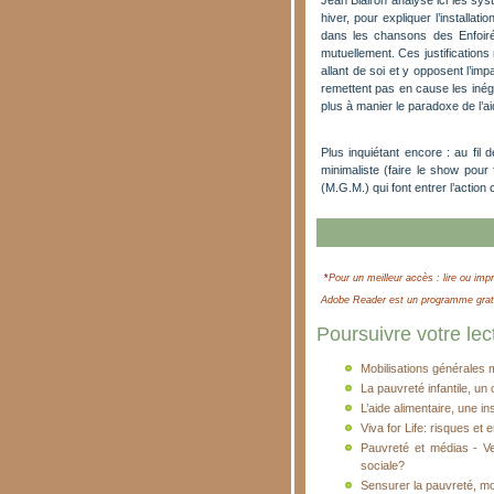
Jean Blairon analyse ici les sy
hiver, pour expliquer l’installa
dans les chansons des Enfoirés
mutuellement. Ces justifications
allant de soi et y opposent l’imp
remettent pas en cause les inégal
plus à manier le paradoxe de l’ai
Plus inquiétant encore : au fil 
minimaliste (faire le show pour
(M.G.M.) qui font entrer l’action 
*
Pour un meilleur accès : lire ou impr
Adobe Reader est un programme gratui
Poursuivre votre lect
Mobilisations générales 
La pauvreté infantile, un 
L’aide alimentaire, une in
Viva for Life: risques et 
Pauvreté et médias - Ver
sociale?
Sensurer la pauvreté, m