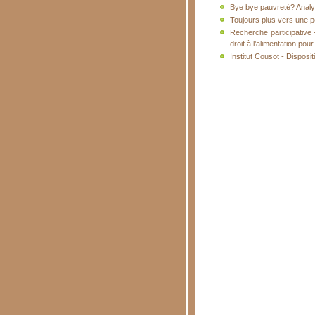
Bye bye pauvreté? Analyse
Toujours plus vers une pol
Recherche participative 
droit à l’alimentation po
Institut Cousot - Disposit