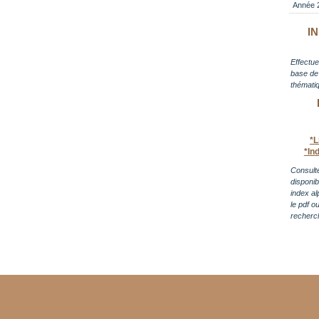
Année 
I
Effectue
base de 
thématiq
*L
*In
Consulte
disponi
index al
le pdf o
recherc