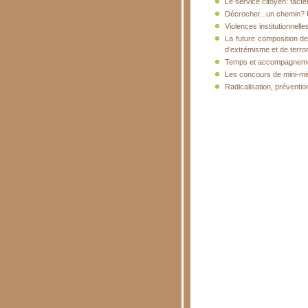
Le service citoyen: facte
Décrocher...un chemin? U
Violences institutionnelle
La future composition des
d’extrémisme et de terror
Temps et accompagnem
Les concours de mini-mis
Radicalisation, prévention