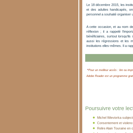
Le 18 décembre 2015, les institu
et des adultes handicapés, ont 
personnel a souhaité organiser 
A cette occasion, et au nom de
réflexion ; il a rappelé l'impo
bénéficiaires, surtout lorsqu'il
aussi les régressions et les 
institutions elles-mêmes. Il a rap
*
Pour un meilleur accès : lire ou impr
Adobe Reader est un programme gratui
Poursuivre votre lect
Michel Wieviorka subjecti
Consentement et violence
Relire Alain Touraine en