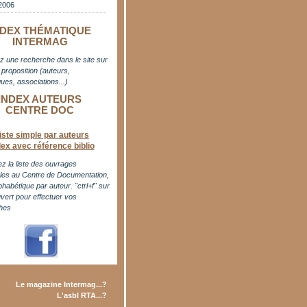
2006
NDEX THÉMATIQUE
INTERMAG
z une recherche dans le site sur
proposition (auteurs,
ues, associations...)
INDEX AUTEURS
CENTRE DOC
iste simple par auteurs
dex avec référence biblio
z la liste des ouvrages
bles au Centre de Documentation,
phabétique par auteur. "ctrl+f" sur
uvert pour effectuer vos
hes
Le magazine Intermag...?
L'asbl RTA...?