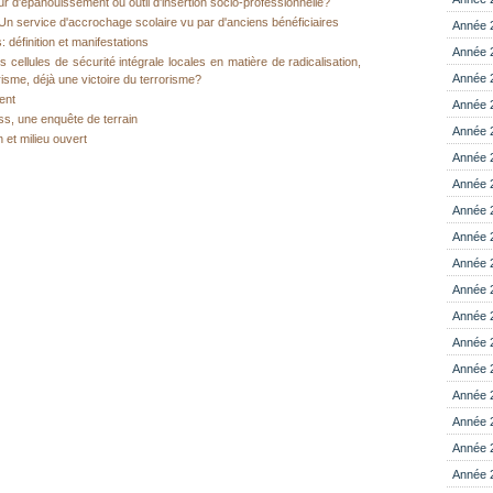
ur d'épanouissement ou outil d'insertion socio-professionnelle?
n service d'accrochage scolaire vu par d'anciens bénéficiaires
Année 
s: définition et manifestations
Année 
 cellules de sécurité intégrale locales en matière de radicalisation,
Année 
isme, déjà une victoire du terrorisme?
ent
Année 
s, une enquête de terrain
Année 
 et milieu ouvert
Année 
Année 
Année 
Année 
Année 
Année 
Année 
Année 
Année 
Année 
Année 
Année 
Année 