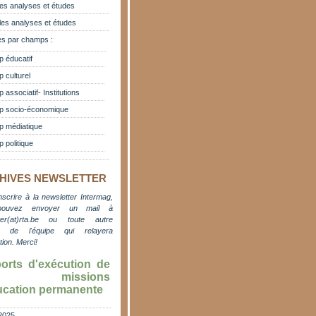
es analyses et études
les analyses et études
s par champs :
 éducatif
 culturel
associatif- Institutions
 socio-économique
 médiatique
 politique
HIVES NEWSLETTER
nscrire à la newsletter Intermag,
pouvez envoyer un mail à
er(at)rta.be
ou toute autre
e de l'équipe qui relayera
ation. M
erci!
orts d'exécution de
s missions
ucation permanente
2025