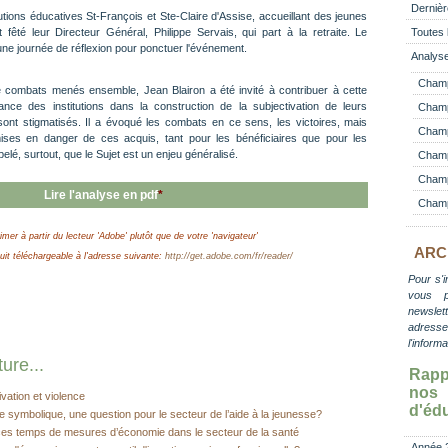
Dernièr
tions éducatives St-François et Ste-Claire d'Assise, accueillant des jeunes
fêté leur Directeur Général, Philippe Servais, qui part à la retraite. Le
Toutes 
une journée de réflexion pour ponctuer l'événement.
Analyse
Champ
 combats menés ensemble, Jean Blairon a été invité à contribuer à cette
rtance des institutions dans la construction de la subjectivation de leurs
Champ
s sont stigmatisés. Il a évoqué les combats en ce sens, les victoires, mais
Champ 
mises en danger de ces acquis, tant pour les bénéficiaires que pour les
pelé, surtout, que le Sujet est un enjeu généralisé.
Champ
Champ
Lire l'analyse en pdf
*
Champ
imer à partir du lecteur 'Adobe' plutôt que de votre 'navigateur'
ARC
t téléchargeable à l'adresse suivante:
http://get.adobe.com/fr/reader/
Pour s'i
vous 
newslett
adress
l'inform
ure...
Rapp
no
vation et violence
d'éd
 symbolique, une question pour le secteur de l’aide à la jeunesse?
 ces temps de mesures d’économie dans le secteur de la santé
Année 