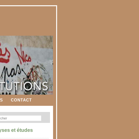
ES
CONTACT
yses et études