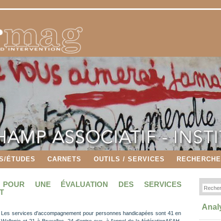
S/ÉTUDES
CARNETS
OUTILS / SERVICES
RECHERCH
 POUR UNE ÉVALUATION DES SERVICES
T
Anal
Les services d'accompagnement pour personnes handicapées sont 41 en