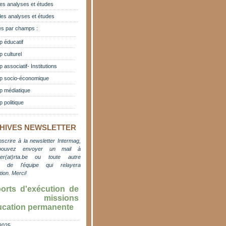
es analyses et études
les analyses et études
s par champs :
 éducatif
 culturel
associatif- Institutions
 socio-économique
 médiatique
 politique
HIVES NEWSLETTER
nscrire à la newsletter Intermag,
pouvez envoyer un mail à
er(at)rta.be
ou toute autre
e de l'équipe qui relayera
ation. M
erci!
orts d'exécution de
s missions
ucation permanente
2025