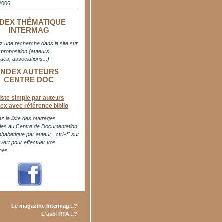
2006
NDEX THÉMATIQUE
INTERMAG
z une recherche dans le site sur
proposition (auteurs,
ues, associations...)
INDEX AUTEURS
CENTRE DOC
iste simple par auteurs
dex avec référence biblio
z la liste des ouvrages
bles au Centre de Documentation,
phabétique par auteur. "ctrl+f" sur
uvert pour effectuer vos
hes
Le magazine Intermag...?
L'asbl RTA...?