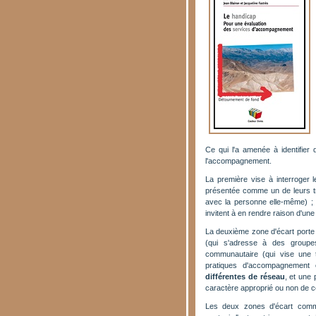
Ce qui l'a amenée à identifier
l'accompagnement.
La première vise à interroger l
présentée comme un de leurs tra
avec la personne elle-même) ; 
invitent à en rendre raison d'un
La deuxième zone d'écart porte su
(qui s'adresse à des groupes 
communautaire (qui vise une 
pratiques d'accompagnement
différentes de réseau
, et une 
caractère approprié ou non de 
Les deux zones d'écart commu