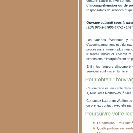
contenir l'autre et inversement.
d'incompréhension ou de por
responsables de services et qui 
Ouvrage collectif sous la dire
ISBN 978-2-87003-577-1 - 14€
Les fausses évidences y so
d'accompagnement est du cas p
processus infiniment plus nuanc
le travail individuel, collectif
dimensions s'interpénètrent en
Enfin, les facteurs d'incompréhe
services sont mis en lumière.
Pour obtenir l'ouvra
Cet ouvrage est en vente dans 
1, Rue Rèlîs Namurwès, à 500
Contactez Laurence Watillon au
ou prenez contact avec elle par 
Poursuivre votre lect
Le handicap - Pour une 
Quelle politique sert rée