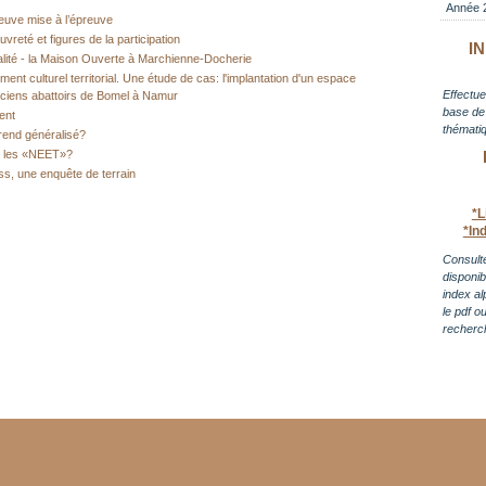
Année 
euve mise à l’épreuve
uvreté et figures de la participation
I
lité - la Maison Ouverte à Marchienne-Docherie
nt culturel territorial. Une étude de cas: l'implantation d'un espace
Effectue
anciens abattoirs de Bomel à Namur
base de 
ent
thématiq
érend généralisé?
e les «NEET»?
s, une enquête de terrain
*L
*In
Consulte
disponi
index al
le pdf o
recherc