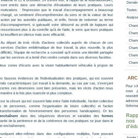
Wallonie et 21 à Bruxelles. 24 d'entre eux, à l'appel de la fédérationASAH,
Dernièr
sont entrés dans une démarche d'évaluation de leurs pratiques. Leurs
motivations : l'impression que le travail d'accompagnement a beaucoup
Toutes 
changé, un sentiment d'incompréhension du sens et de la valeur de leur
Analyse
action par les autorités publiques, et enfin, l'envie de redonner au terme
d'accompagnement, si galvaudé voire détourné au profit de logiques qui
Champ
ressortissent plus à du contrôle qu'à de l'aide, le sens que leurs pratiques
Champ
lui insufflent en silence mais avec efficacité.
Champ 
Au départ de trois récits d'actions collectés auprès de chacun de ces
services (l'action emblématique de leur travail, la plus nouvelle, la plus
Champ
difficile), l'équipe de recherche a constaté qu'il existe une identité partagée
Champ
par les services et a tenté d'en rendre compte dans ses diverses facettes.
Champ
 deux zones d'écarts avec la vision habituellement véhiculée à propos de
ARC
es fausses évidences de l'individualisation des pratiques, qui est souvent
its caractéristiques (un travail à la demande, au cas par cas, s'exerçant
Pour s'i
certes ces dimensions sont bien présentes, mais les récits d'action nous
vous 
e manière à la fois plus nuancée et plus complexe.
newslett
adress
r la césure qui est souvent faite entre l'aide individuelle, l'action collective
l'inform
de personnes, comme l'organisation de loisirs collectifs) et l'action
transformation de l'environnement des personnes handicapées). Or les
Rapp
enchaînent
dans des séquences diverses et variables des
formes
no
partie de la pertinence et de la cohérence de ces pratiques se joue dans le
cet enchaînement.
d'éd
niquent elles-mêmes dans des configurations multiples, l'une pouvant
Année 