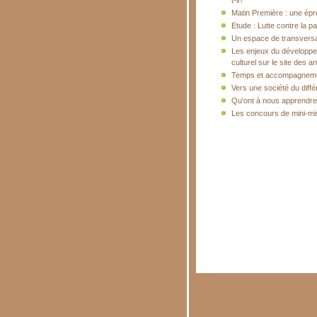
t-il?
Matin Première : une épr
Etude : Lutte contre la pa
Un espace de transversa
Les enjeux du développeme
culturel sur le site des 
Temps et accompagnem
Vers une société du diff
Qu'ont à nous apprendr
Les concours de mini-mis