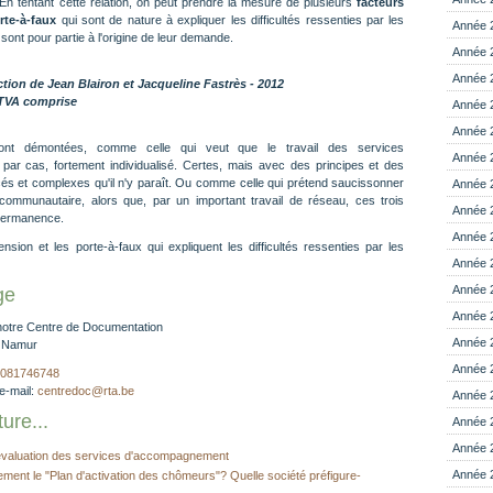
 En tentant cette relation, on peut prendre la mesure de plusieurs
facteurs
te-à-faux
qui sont de nature à expliquer les difficultés ressenties par les
Année 
sont pour partie à l'origine de leur demande.
Année 
Année 
ction de Jean Blairon et Jacqueline Fastrès - 2012
 TVA comprise
Année 
Année 
nt démontées, comme celle qui veut que le travail des services
Année 
ar cas, fortement individualisé. Certes, mais avec des principes et des
és et complexes qu'il n'y paraît. Ou comme celle qui prétend saucissonner
Année 
 et communautaire, alors que, par un important travail de réseau, ces trois
Année 
 permanence.
Année 
nsion et les porte-à-faux qui expliquent les difficultés ressenties par les
Année 
Année 
ge
Année 
notre Centre de Documentation
Année 
0 Namur
Année 
081746748
e-mail:
centredoc@rta.be
Année 
ure...
Année 
Année 
évaluation des services d'accompagnement
Année 
llement le "Plan d'activation des chômeurs"? Quelle société préfigure-