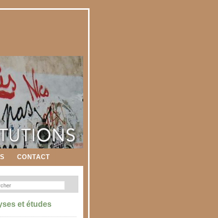
ES
CONTACT
yses et études