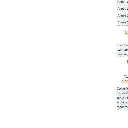
Année 
Année 
Année 
Année 
I
Effectue
base de 
thématiq
*L
*In
Consulte
disponi
index al
le pdf o
recherc