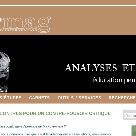
S/ÉTUDES
CARNETS
OUTILS / SERVICES
RECHERCH
NCONTRES POUR UN CONTRE-POUVOIR CRITIQUE
 associatif dans l'exercice de la citoyenneté ?"
 nous pourrions dire que c'est la
relation
entre associations, mouvements