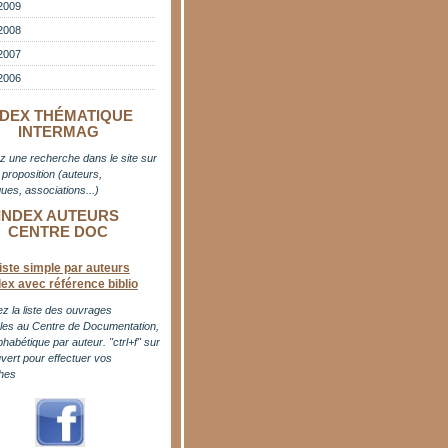
2009
2008
2007
2006
NDEX THÉMATIQUE
INTERMAG
z une recherche dans le site sur
proposition (auteurs,
ues, associations...)
INDEX AUTEURS
CENTRE DOC
iste simple par auteurs
dex avec référence biblio
z la liste des ouvrages
bles au Centre de Documentation,
phabétique par auteur. "ctrl+f" sur
uvert pour effectuer vos
hes