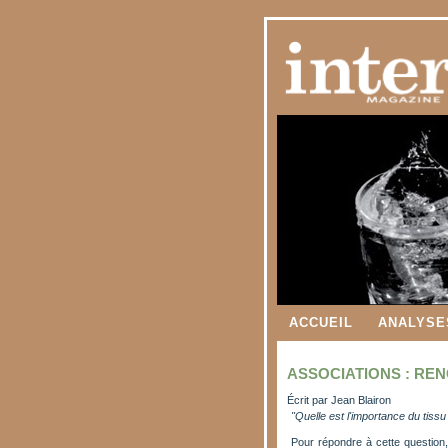
ACCUEIL
ANALYSE
ASSOCIATIONS : RE
Écrit par
Jean Blairon
"Quelle est l'importance du tissu
Pour répondre à cette question,