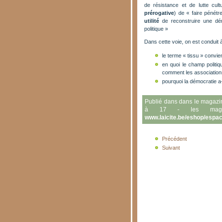
de résistance et de lutte cult
prérogative
) de « faire pénét
utilité
de reconstruire une d
politique »
Dans cette voie, on est conduit à
le terme « tissu » convien
en quoi le champ politi
comment les associations 
pourquoi la démocratie a-
Publié dans dans le magaz
à 17 - les magazin
www.laicite.be/eshop/espa
Précédent
Suivant