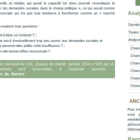
urelle et médias qui aurait la capacité (et donc pourrait revendiquer la
rer les demandes sociales dans le champ politique », ce qui aurait comme
Anal
émocratie qui n'a que trop tendance à fonctionner comme un « marché
Dernièr
 explorer trois questions :
Toutes 
t-il dans ce contexte ? ;
Analyse
que est-il éventuellement trop peu ouvert aux demandes sociales et
peuvent-elles pallier cette insuffisance ? ;
Champ
t-elle besoin d'être reconstruite ?
Champ
Champ 
ine mensuel du CAL,
Espace de liberté ;
janvier 2014, n°425 pp 14
es sont accessibles à l'adresse suivante :
Champ
ce_de_libertes
.
Champ
Champ
ARC
Pour s'i
vous 
newslett
adress
l'inform
Rapp