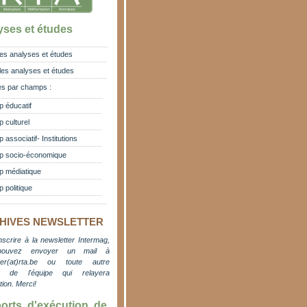
yses et études
es analyses et études
les analyses et études
s par champs :
 éducatif
 culturel
associatif- Institutions
 socio-économique
 médiatique
 politique
HIVES NEWSLETTER
nscrire à la newsletter Intermag,
pouvez envoyer un mail à
er(at)rta.be
ou toute autre
e de l'équipe qui relayera
ation. M
erci!
orts d'exécution de