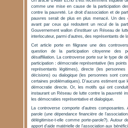
Un article d'Alter Echo s'est récemment inquièté de
comme une mise en cause de la participation des 
contre la pauvreté. Le droit d'association et de par
pauvres serait de plus en plus menacé. Un des
avant par ceux qui redoutent un recul de la parti
Gouvernement wallon d'instituer un Réseau de lut
interlocuteur, parmi d'autres, des représentants de l
Cet article porte en filigrane une des controve
question de la participation citoyenne des 
désaffiliation. La controverse porte sur le type de d
participation : démocratie représentative (les point
représentants légitimes), directe (les personnes 
décisions) ou dialogique (les personnes sont co
certaines problématiques). D'aucuns estiment que le
démocratie directe. Or, les motifs qui ont condui
instaurant un Réseau de lutte contre la pauvreté insis
les démocraties représentative et dialogique.
La controverse comporte d'autres composantes. Au
parole (une dépendance financière de l'associatio
délégitimise-t-elle comme porte-parole?). Autour de
apport d'aide matérielle de l'association aux bénéficia