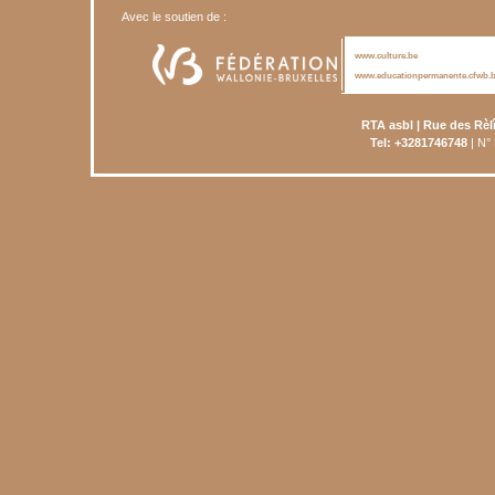
Avec le soutien de :
www.culture.be
www.educationpermanente.cfwb.
RTA asbl | Rue des Rèl
Tel: +3281746748
| N°