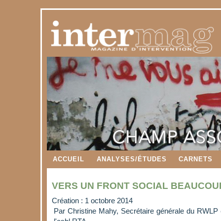
ACCUEIL
ANALYSES/ÉTUDES
CARNETS
VERS UN FRONT SOCIAL BEAUCOU
Création : 1 octobre 2014
Par Christine Mahy, Secrétaire générale du RWLP e