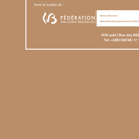
Avec le soutien de :
www.culture.be
www.educationpermanente.cfwb.
RTA asbl | Rue des Rèl
Tel: +3281746748
| N°