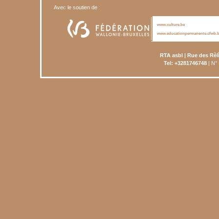
Avec le soutien de :
www.culture.be
www.educationpermanente.cfwb.
RTA asbl | Rue des Rèl
Tel: +3281746748
| N°