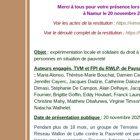
Merci à tous pour votre présence lors 
à Namur le 20 novembre 2
Voir les actes de la restitution :
https://vi
Voir le déroulé complet de la restitution :
https:
Objet
:
expérimentation locale et solidaire du droit à
personnes en situation de pauvreté
Auteurs engagés, TVM et FPI du RWLP, de Paysa
:
Maria Alonso, Thérèse-Marie Bouchat, Damien Capa
Jennifer Cayerc, Jacques Dadzie, Catherine Daloz
Dimasi, Stéphanie De Campos, Alain Delhaye, Jacq
Fournier, Brigitte Goffin, Eddy Houbart, Franck Laur
Christine Mahy, Matthew Obafunwa, Virginie Timsone
Natacha Wathelet.
Date de présentation publique
: 20 novembre 202
Pendant plus de 18 mois, un groupe de Témoins 
Réseau Wallon de Lutte contre la Pauvreté ont par