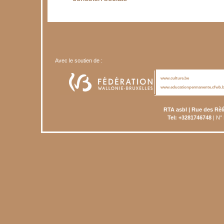
Avec le soutien de :
www.culture.be
www.educationpermanente.cfwb.
RTA asbl | Rue des Rèl
Tel: +3281746748
| N°