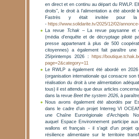
en direct et en continu au départ du RWLP. Elle
droits", le droit à l’alimentation a été abordé
Fastrès y était invitée pour la 
-
https://www.solidarite.tv/2025/12/02/annonce-r
La revue
Tchak
– La revue paysanne et c
(média d’enquête et de décryptage piloté p
presse appartenant à plus de 500 coopérat
citoyennes) a également fait paraître une
25/printemps 2026 :
https://boutique.tchak
page=2&category=11
Le RWLP a également été abordé en 2026 
(organisation internationale qui consacre son tr
réalisation du droit à une alimentation adéquat
tous) il est attendu que deux articles concerna
dans la revue
Beet the system 2026
, à paraîtr
Nous avons également été abordés par Es
dans le cadre d’un projet Interreg VI OCEA
une Chaîne Eurorégionale d’Archipels Nour
auquel Espace Environnement participe aux
wallons et français - il s’agit d’un projet q
résilience alimentaire sur le territoire trans