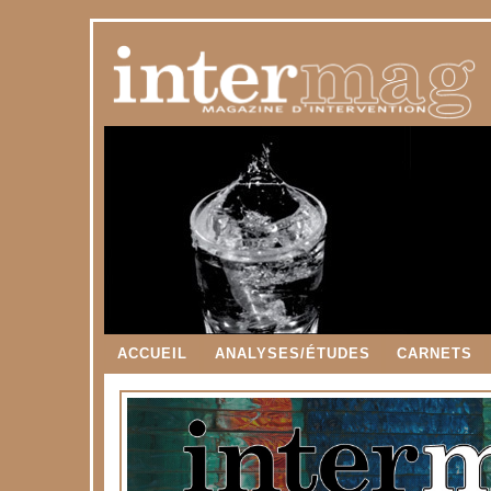
ACCUEIL
ANALYSES/ÉTUDES
CARNETS