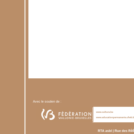
Avec le soutien de :
www.culture.be
www.educationpermanente.cfwb.
RTA asbl | Rue des Rèl