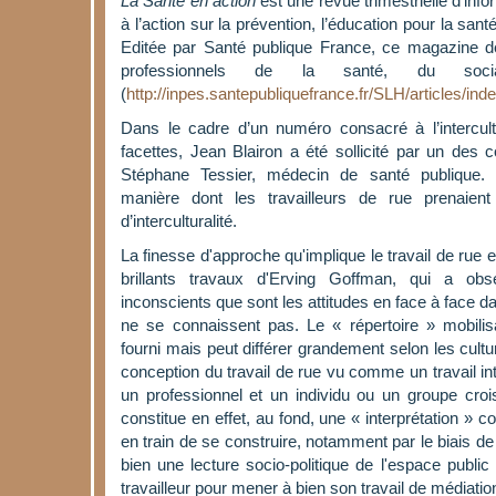
La Santé en action
est une revue trimestrielle d’infor
à l’action sur la prévention, l’éducation pour la sant
Editée par Santé publique France, ce magazine d
professionnels de la santé, du soci
(
http://inpes.santepubliquefrance.fr/SLH/articles/ind
Dans le cadre d’un numéro consacré à l’intercultu
facettes, Jean Blairon a été sollicité par un des
Stéphane Tessier, médecin de santé publique. L
manière dont les travailleurs de rue prenaien
d’interculturalité.
La finesse d'approche qu'implique le travail de rue e
brillants travaux d'Erving Goffman, qui a obse
inconscients que sont les attitudes en face à face da
ne se connaissent pas. Le « répertoire » mobilis
fourni mais peut différer grandement selon les cultu
conception du travail de rue vu comme un travail inte
un professionnel et un individu ou un groupe crois
constitue en effet, au fond, une « interprétation » c
en train de se construire, notamment par le biais de c
bien une lecture socio-politique de l'espace publi
travailleur pour mener à bien son travail de médiatio