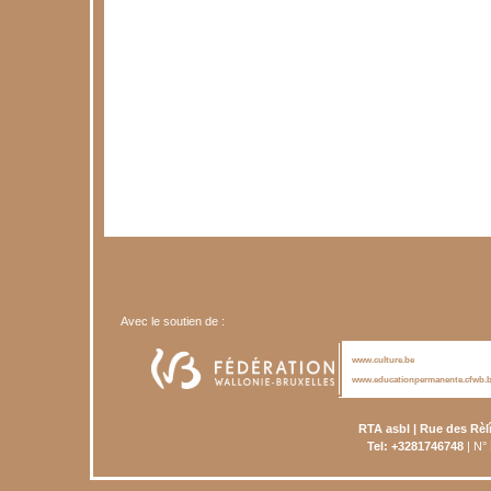
Avec le soutien de :
www.culture.be
www.educationpermanente.cfwb.
RTA asbl | Rue des Rèl
Tel: +3281746748
| N°