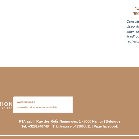
*L
*In
Consulte
disponi
index al
le pdf o
recherc
www.culture.be
www.educationpermanente.cfwb.be
RTA asbl | Rue des Rèlîs Namurwès, 1 - 5000 Namur | Belgique
Tel: +3281746748
| N° Entreprise 0413868811 |
Page facebook