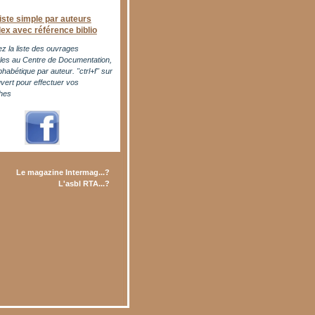
iste simple par auteurs
dex avec référence biblio
z la liste des ouvrages
bles au Centre de Documentation,
phabétique par auteur. "ctrl+f" sur
uvert pour effectuer vos
hes
Le magazine Intermag...?
L'asbl RTA...?