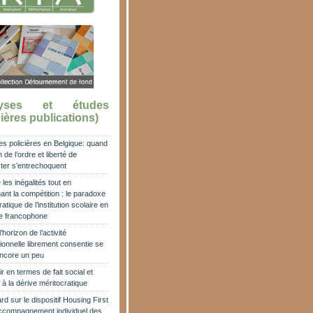
lyses et études
ières publications)
es policières en Belgique: quand
 de l’ordre et liberté de
ter s’entrechoquent
les inégalités tout en
ant la compétition : le paradoxe
atique de l’institution scolaire en
e francophone
horizon de l’activité
ionnelle librement consentie se
encore un peu
r en termes de fait social et
 à la dérive méritocratique
rd sur le dispositif Housing First
accompagnement individuel des