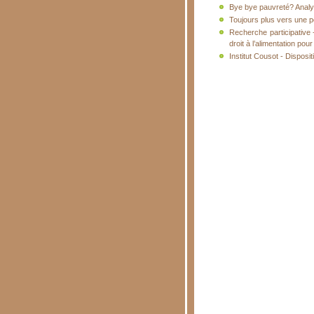
Bye bye pauvreté? Analyse
Toujours plus vers une pol
Recherche participative 
droit à l’alimentation po
Institut Cousot - Disposit