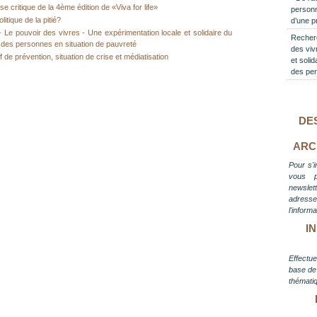
 critique de la 4ème édition de «Viva for life»
personn
itique de la pitié?
d’une p
- Le pouvoir des vivres - Une expérimentation locale et solidaire du
Recherc
ur des personnes en situation de pauvreté
des viv
if de prévention, situation de crise et médiatisation
et solid
des per
DE
ARC
Pour s'i
vous 
newslett
adress
l'inform
I
Effectue
base de 
thématiq