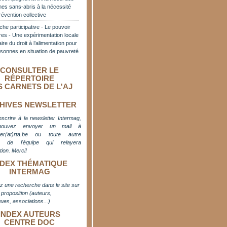
es sans-abris à la nécessité
révention collective
he participative - Le pouvoir
res - Une expérimentation locale
aire du droit à l’alimentation pour
sonnes en situation de pauvreté
CONSULTER LE
RÉPERTOIRE
S CARNETS DE L'AJ
HIVES NEWSLETTER
nscrire à la newsletter Intermag,
pouvez envoyer un mail à
er(at)rta.be
ou toute autre
e de l'équipe qui relayera
ation. M
erci!
NDEX THÉMATIQUE
INTERMAG
z une recherche dans le site sur
proposition (auteurs,
ues, associations...)
INDEX AUTEURS
CENTRE DOC