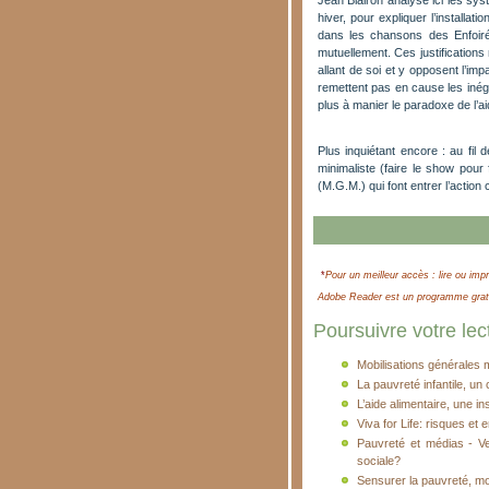
Jean Blairon analyse ici les sy
hiver, pour expliquer l’installa
dans les chansons des Enfoirés
mutuellement. Ces justifications
allant de soi et y opposent l’imp
remettent pas en cause les inégal
plus à manier le paradoxe de l’ai
Plus inquiétant encore : au fil 
minimaliste (faire le show pour
(M.G.M.) qui font entrer l’action 
*
Pour un meilleur accès : lire ou impr
Adobe Reader est un programme gratui
Poursuivre votre lect
Mobilisations générales 
La pauvreté infantile, un 
L’aide alimentaire, une in
Viva for Life: risques et 
Pauvreté et médias - Ver
sociale?
Sensurer la pauvreté, m