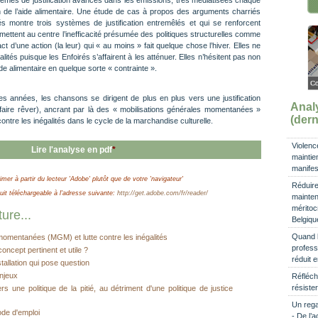
stèmes de justification avancés dans les émissions, très médiatisées chaque
tion de l’aide alimentaire. Une étude de cas à propos des arguments charriés
 montre trois systèmes de justification entremêlés et qui se renforcent
 mettent au centre l’inefficacité présumée des politiques structurelles comme
act d’une action (la leur) qui « au moins » fait quelque chose l’hiver. Elles ne
ités puisque les Enfoirés s’affairent à les atténuer. Elles n’hésitent pas non
de alimentaire en quelque sorte « contrainte ».
des années, les chansons se dirigent de plus en plus vers une justification
Ana
 faire rêver), ancrant par là des « mobilisations générales momentanées »
(dern
contre les inégalités dans le cycle de la marchandise culturelle.
Violenc
Lire l'analyse en pdf
*
maintien
manifes
imer à partir du lecteur 'Adobe' plutôt que de votre 'navigateur'
Réduire 
t téléchargeable à l'adresse suivante:
http://get.adobe.com/fr/reader/
mainten
méritocr
ure...
Belgiqu
Quand l’
momentanées (MGM) et lutte contre les inégalités
profess
concept pertinent et utile ?
réduit 
stallation qui pose question
enjeux
Réfléchi
résister
s une politique de la pitié, au détriment d'une politique de justice
Un rega
ode d'emploi
- De l’