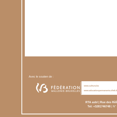
Avec le soutien de :
www.culture.be
www.educationpermanente.cfwb.
RTA asbl | Rue des Rèl
Tel: +3281746748
| N°