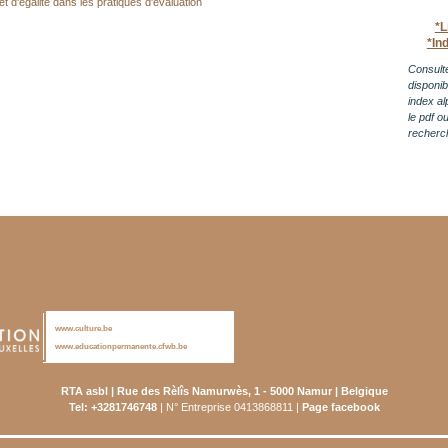
et d'égalité dans les pratiques d'évaluation
*L
*In
Consulte
disponi
index al
le pdf o
recherc
www.culture.be
www.educationpermanente.cfwb.be
RTA asbl | Rue des Rèlîs Namurwès, 1 - 5000 Namur | Belgique
Tel: +3281746748
| N° Entreprise 0413868811 |
Page facebook