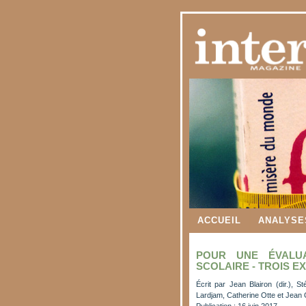
ACCUEIL
ANALYSE
POUR UNE ÉVALUA
SCOLAIRE - TROIS 
Écrit par
Jean Blairon (dir.), S
Lardjam, Catherine Otte et Jean 