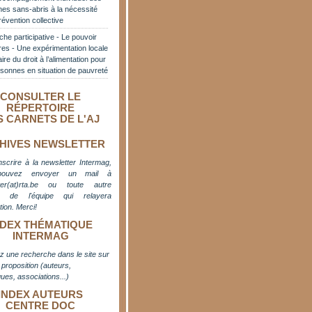
es sans-abris à la nécessité
révention collective
he participative - Le pouvoir
res - Une expérimentation locale
aire du droit à l’alimentation pour
sonnes en situation de pauvreté
CONSULTER LE
RÉPERTOIRE
S CARNETS DE L'AJ
HIVES NEWSLETTER
nscrire à la newsletter Intermag,
pouvez envoyer un mail à
er(at)rta.be
ou toute autre
e de l'équipe qui relayera
ation. M
erci!
NDEX THÉMATIQUE
INTERMAG
z une recherche dans le site sur
proposition (auteurs,
ues, associations...)
INDEX AUTEURS
CENTRE DOC