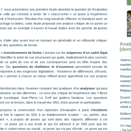
17, nous présentions une première étude abordant la question de l'évaluation
 celle qui consiste à tenter de « réaccrocher » un jeune à l'expérience
oit à l'instruction. Résultat d’un long travail de réflexion et d’analyse avec un
chage scolaire), cette étude proposait une analyse critique de ce qu’est un
ustrant par un exemple à travers le travail réalisé avec les parents de jeunes
’aller plus avant tout en montant en généralité et en réflexivité critique,
Ana
r des questions de terrain.
(dern
n «
investissement de forme
» portant sur les
exigences d'un cadre légal
identifier le point de vue structurant qui guide, implicitement le plus souvent,
Violenc
ion de ce point de vue et de ses conséquences peut en effet inspirer des
maintien
ntes. Dix
questions de révélation et d’ouverture
permettent ensuite de
manifes
épondre à des exigences législatives : l’existence de différences, d'écarts,
ons » permet à chacun un retour réflexif assez approfondi sur ses propres
Réduire 
mainten
méritocr
introduction dans l’examen comparé des pratiques d’un
analyseur
qui peut
Belgiqu
dictions ou des dilemmes ; ce sera une critique de l’expérience des « libres
Quand l’
e sociologue Jean-Pierre Le Goff qui guidera l’analyse. Les questions
profess
nt sur la tension, dans le travail des SAS, entre pouvoir et participation.
réduit 
ropose la construction d’un répertoire d’évaluation à partir d’
incidents
Réfléchi
ue fois le rapport du SAS à un établissement scolaire – ou, parfois, plus
résister
ire », à propos de jeunes qui sont dans des rapports différents à cet
 : un jeune qui a une école et qui est adressé à un SAS pour que les
Un rega
elle-ci soient mises au travail ; un jeune qui n'a pas d'école ; un jeune qui est
- De l’