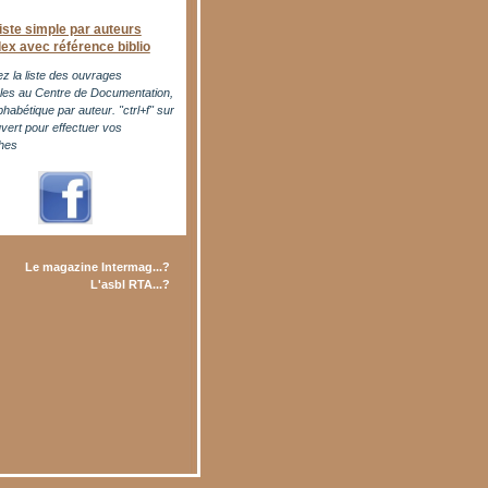
iste simple par auteurs
dex avec référence biblio
z la liste des ouvrages
bles au Centre de Documentation,
phabétique par auteur. "ctrl+f" sur
uvert pour effectuer vos
hes
Le magazine Intermag...?
L'asbl RTA...?