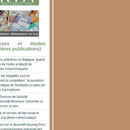
lyses et études
ières publications)
es policières en Belgique: quand
 de l’ordre et liberté de
ter s’entrechoquent
les inégalités tout en
ant la compétition : le paradoxe
atique de l’institution scolaire en
e francophone
horizon de l’activité
ionnelle librement consentie se
encore un peu
r en termes de fait social et
 à la dérive méritocratique
rd sur le dispositif Housing First
accompagnement individuel des