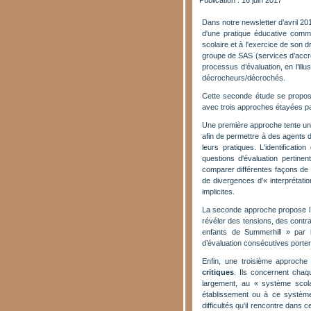
Publication : 16 juin 2017
Dans notre newsletter d’avril 20
d'une pratique éducative comme
scolaire et à l'exercice de son dr
groupe de SAS (services d’accro
processus d’évaluation, en l’ill
décrocheurs/décrochés.
Cette seconde étude se propose d
avec trois approches étayées pa
Une première approche tente u
afin de permettre à des agents d'
leurs pratiques. L'identificat
questions d'évaluation pertine
comparer différentes façons de r
de divergences d'« interprétati
implicites.
La seconde approche propose l’
révéler des tensions, des contra
enfants de Summerhill » par l
d’évaluation consécutives portero
Enfin, une troisième approche p
critiques
. Ils concernent chaq
largement, au « système scola
établissement ou à ce système
difficultés qu'il rencontre dans c