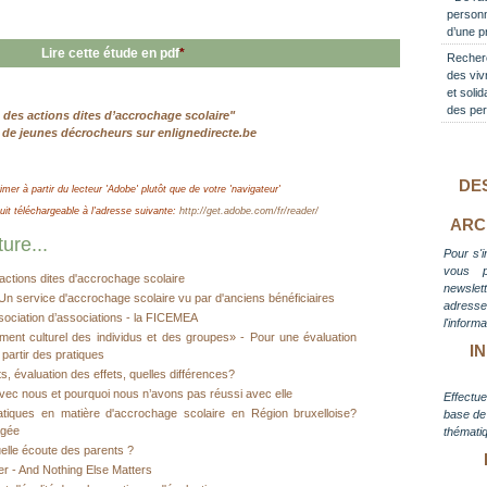
personn
d’une p
Lire cette étude en pdf
*
Recherc
des viv
et solid
des per
n des actions dites d’accrochage scolaire"
 de jeunes décrocheurs sur enlignedirecte.be
DE
imer à partir du lecteur 'Adobe' plutôt que de votre 'navigateur'
t téléchargeable à l'adresse suivante:
http://get.adobe.com/fr/reader/
ARC
ure...
Pour s'i
vous 
actions dites d'accrochage scolaire
newslett
n service d'accrochage scolaire vu par d'anciens bénéficiaires
adress
sociation d’associations - la FICEMEA
l'inform
ment culturel des individus et des groupes» - Pour une évaluation
I
 partir des pratiques
s, évaluation des effets, quelles différences?
vec nous et pourquoi nous n’avons pas réussi avec elle
Effectue
ratiques en matière d'accrochage scolaire en Région bruxelloise?
base de 
agée
thématiq
elle écoute des parents ?
er - And Nothing Else Matters