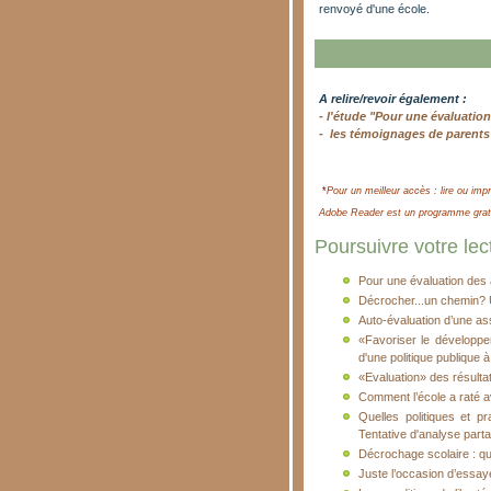
renvoyé d'une école.
A relire/revoir également :
- l'étude "Pour une évaluatio
- les témoignages de parents
*
Pour un meilleur accès : lire ou impr
Adobe Reader est un programme gratui
Poursuivre votre lect
Pour une évaluation des 
Décrocher...un chemin? U
Auto-évaluation d’une as
«Favoriser le développe
d'une politique publique à
«Evaluation» des résultat
Comment l’école a raté a
Quelles politiques et p
Tentative d'analyse part
Décrochage scolaire : qu
Juste l’occasion d’essay