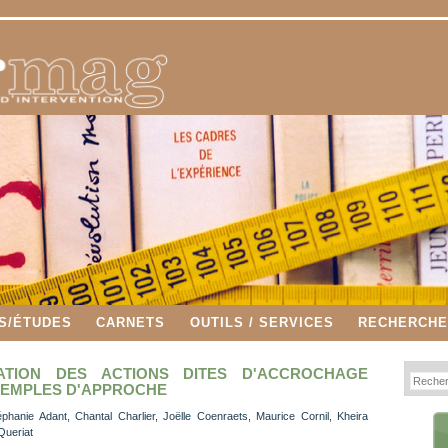
S/ÉTUDES
CARNETS
OUTILS / SERVICES
RECHERCH
TION DES ACTIONS DITES D'ACCROCHAGE
EXEMPLES D'APPROCHE
téphanie Adant, Chantal Charlier, Joëlle Coenraets, Maurice Cornil, Kheira
Queriat