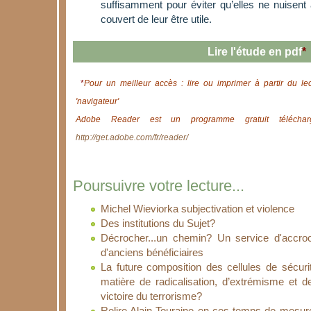
suffisamment pour éviter qu’elles ne nuisent 
couvert de leur être utile.
Lire l'étude en pdf
*
*
Pour un meilleur accès : lire ou imprimer à partir du le
'navigateur'
Adobe Reader est un programme gratuit télécharg
http://get.adobe.com/fr/reader/
Poursuivre votre lecture...
Michel Wieviorka subjectivation et violence
Des institutions du Sujet?
Décrocher...un chemin? Un service d'accro
d'anciens bénéficiaires
La future composition des cellules de sécurit
matière de radicalisation, d’extrémisme et d
victoire du terrorisme?
Relire Alain Touraine en ces temps de mesur