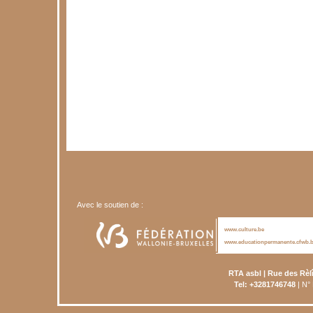
Avec le soutien de :
www.culture.be
www.educationpermanente.cfwb.
RTA asbl | Rue des Rèl
Tel: +3281746748
| N°