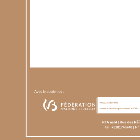
Avec le soutien de :
www.culture.be
www.educationpermanente.cfwb.
RTA asbl | Rue des Rèl
Tel: +3281746748
| N°