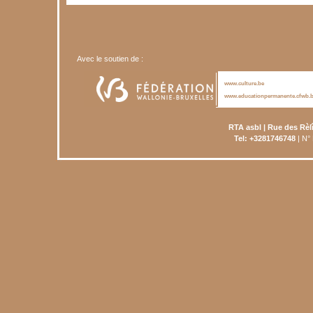
Avec le soutien de :
www.culture.be
www.educationpermanente.cfwb.
RTA asbl | Rue des Rèl
Tel: +3281746748
| N°