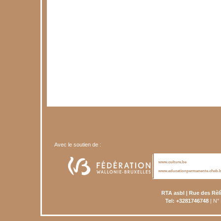
Avec le soutien de :
www.culture.be
www.educationpermanente.cfwb.
RTA asbl | Rue des Rèl
Tel: +3281746748
| N°