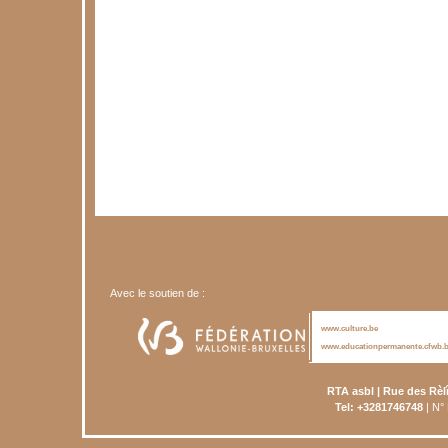
Avec le soutien de :
www.culture.be
www.educationpermanente.cfwb.
RTA asbl | Rue des Rèl
Tel: +3281746748
| N°