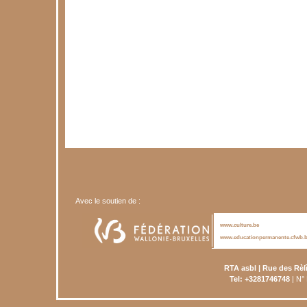
Avec le soutien de :
www.culture.be
www.educationpermanente.cfwb.
RTA asbl | Rue des Rèl
Tel: +3281746748
| N°