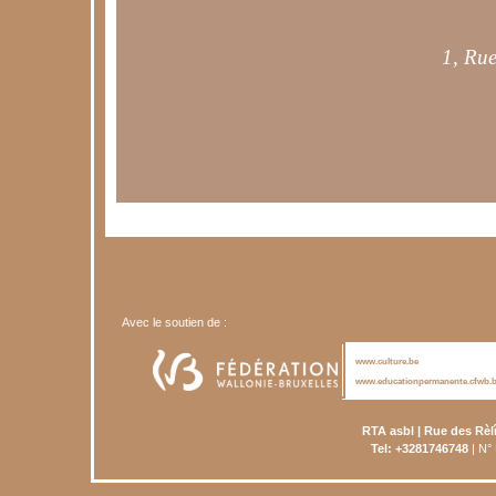
Avec le soutien de :
www.culture.be
www.educationpermanente.cfwb.
RTA asbl | Rue des Rèl
Tel: +3281746748
| N°