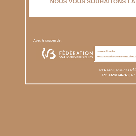
NOUS VOUS SOUHAITONS LA 
Avec le soutien de :
www.culture.be
www.educationpermanente.cfwb.
RTA asbl | Rue des Rèl
Tel: +3281746748
| N°