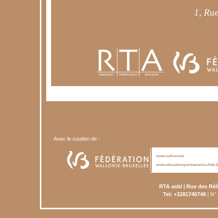
Avec le soutien de :
www.culture.be
www.educationpermanente.cfwb.
RTA asbl | Rue des Rèl
Tel: +3281746748
| N°