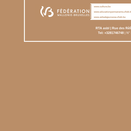
www.culture.be
www.educationpermanente.cfwb.
www.aidealajeunesse.cfwb.be
RTA asbl | Rue des Rèl
Tel: +3281746748
| N°