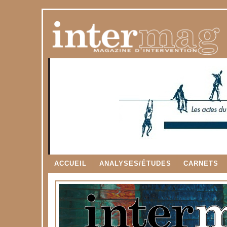
ACCUEIL
ANALYSES/ÉTUDES
CARNETS